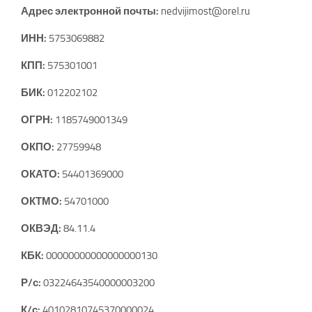
Адрес электронной почты:
nedvijimost@orel.ru
ИНН:
5753069882
КПП:
575301001
БИК:
012202102
ОГРН:
1185749001349
ОКПО:
27759948
ОКАТО:
54401369000
ОКТМО:
54701000
ОКВЭД:
84.11.4
КБК:
00000000000000000130
Р/с:
03224643540000003200
К/с:
40102810745370000024