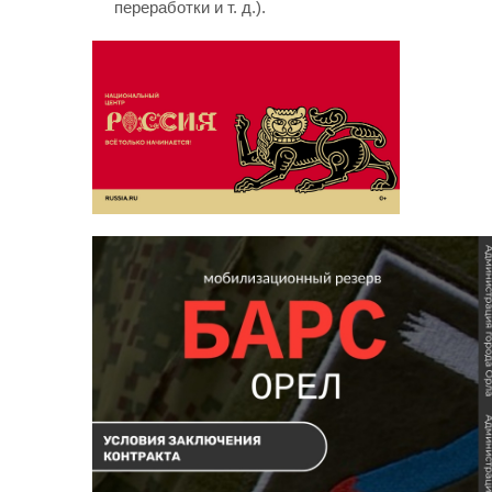
переработки
и т. д.
).