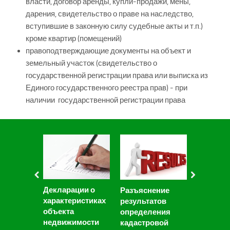
власти, договор аренды, купли-продажи, мены,
дарения, свидетельство о праве на наследство,
вступившие в законную силу судебные акты и т.п.)
кроме квартир (помещений)
правоподтверждающие документы на объект и
земельный участок (свидетельство о
государственной регистрации права или выписка из
Единого государственного реестра прав) - при
наличии государственной регистрации права
Декларации о
Разъяснение
Замечан
характеристиках
результатов
проекту 
объекта
определения
ГКО
недвижимости
кадастровой