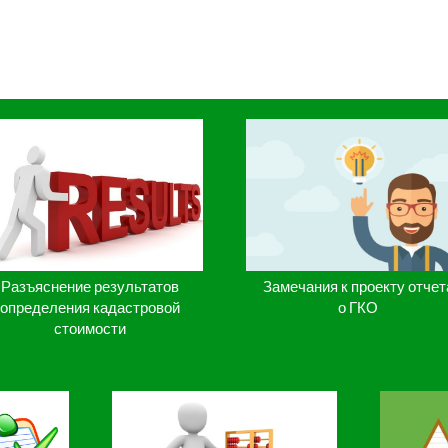
Разъяснение результатов
Замечания к проекту отчет
определения кадастровой
о ГКО
стоимости